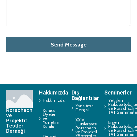
Hakkımızda
Dış
Seminerler
Bağlantılar
Hakkımızda
Yetişkin
Psikopatolojile
Yansıtma
ve Rorschach 
Rorschach
Dergisi
Kurucu
TAT Seminerle
Üyeler
ve
ve
XXIV.
Projektif
Yönetim
Ergen
Uluslararası
Testler
Kurulu
Psikopatolojile
Rorschach
ve Rorschach 
Derneği
ve Projektif
TAT Semineri
Yöntemler
Dernek