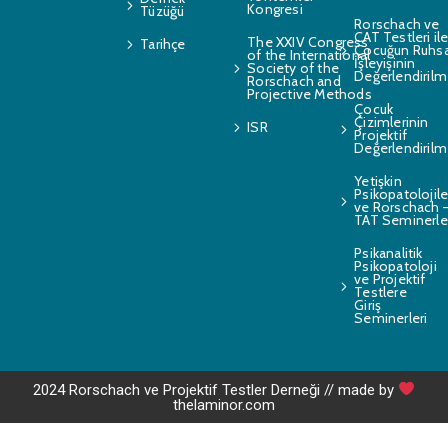
Kongresi
Tüzüğü
Rorschach ve
CAT Testleri il
The XXIV Congress
Tarihçe
Çocuğun Ruhsa
of the International
İşleyişinin
Society of the
Değerlendirilm
Rorschach and
Projective Methods
Çocuk
Çizimlerinin
ISR
Projektif
Değerlendirilm
Yetişkin
Psikopatolojile
ve Rorschach 
TAT Seminerle
Psikanalitik
Psikopatoloji
ve Projektif
Testlere
Giriş
Seminerleri
2024 Rorschach ve Projektif Testler Derneği // made by
thelaminor.com