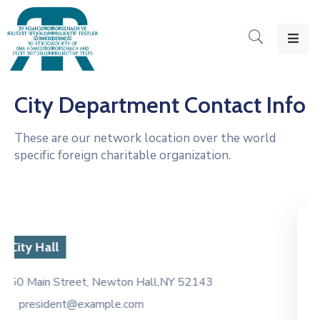
Ana
Sayfa
City Department Contact Info
RPTD
Dair
These are our network location over the world
specific foreign charitable organization.
Seminerler
Dökümanlar
Etkinlikler
Police Department
Duyurular
3
576 South Street, Police station, NY 132
İletişim
Police@example.com