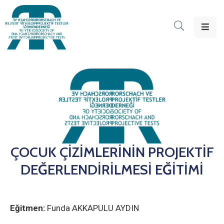
Ana
Sayfa
RPTD
Dair
Seminerler
Dökümanlar
ÇOCUK ÇİZİMLERİNİN PROJEKTİF
Etkinlikler
DEĞERLENDİRİLMESİ EĞİTİMİ
Duyurular
İletişim
Eğitmen:
Funda AKKAPULU AYDIN