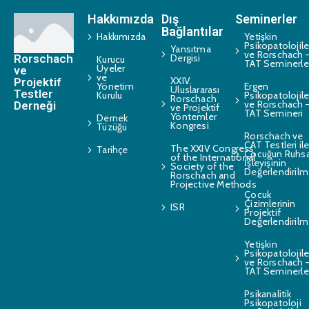
Hakkımızda
Dış
Seminerler
Bağlantılar
Hakkımızda
Yetişkin
Psikopatolojile
Yansıtma
ve Rorschach 
Rorschach
Dergisi
Kurucu
TAT Seminerle
Üyeler
ve
ve
XXIV.
Projektif
Yönetim
Ergen
Uluslararası
Testler
Kurulu
Psikopatolojile
Rorschach
ve Rorschach 
Derneği
ve Projektif
TAT Semineri
Yöntemler
Dernek
Kongresi
Tüzüğü
Rorschach ve
CAT Testleri il
The XXIV Congress
Tarihçe
Çocuğun Ruhsa
of the International
İşleyişinin
Society of the
Değerlendirilm
Rorschach and
Projective Methods
Çocuk
Çizimlerinin
ISR
Projektif
Değerlendirilm
Yetişkin
Psikopatolojile
ve Rorschach 
TAT Seminerle
Psikanalitik
Psikopatoloji