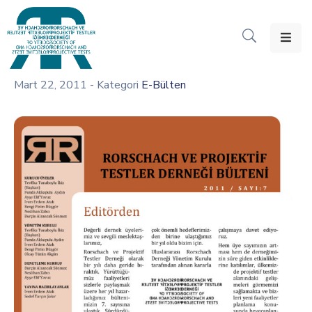
Ana
Sayfa
Mart 22, 2011
- Kategori
E-Bülten
RPTD
Dair
Seminerler
Dökümanlar
Etkinlikler
Duyurular
İletişim