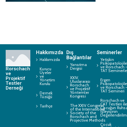
Hakkımızda
Dış
Seminerler
Bağlantılar
Hakkımızda
Yetişkin
Psikopatolojile
Yansıtma
ve Rorschach 
Rorschach
Dergisi
Kurucu
TAT Seminerle
Üyeler
ve
ve
XXIV.
Projektif
Yönetim
Ergen
Uluslararası
Testler
Kurulu
Psikopatolojile
Rorschach
ve Rorschach 
Derneği
ve Projektif
TAT Semineri
Yöntemler
Dernek
Kongresi
Tüzüğü
Rorschach ve
CAT Testleri il
The XXIV Congress
Tarihçe
Çocuğun Ruhsa
of the International
İşleyişinin
Society of the
Değerlendirilm
Rorschach and
Projective Methods
Çocuk