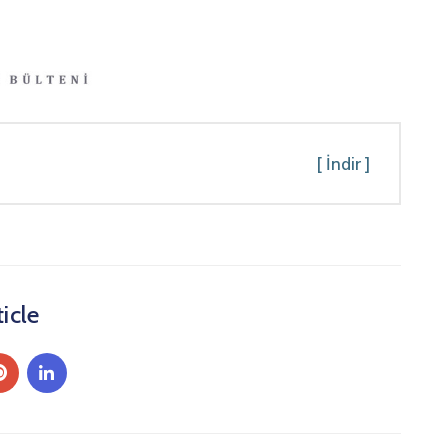
[ İndir ]
icle