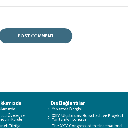
kkımızda
Dış Bağlantılar
kkımızda
Yansıtma Dergisi
rucu Üyeler ve
XXIV. Uluslararası Rorschach ve Projektif
netim Kurulu
Yöntemler Kongresi
rnek Tüzüğü
The XXIV Congress of the International