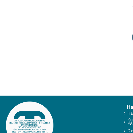
Ha
Ha
Ku
Yö
De